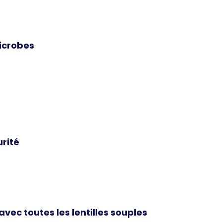
microbes
urité
vec toutes les lentilles souples